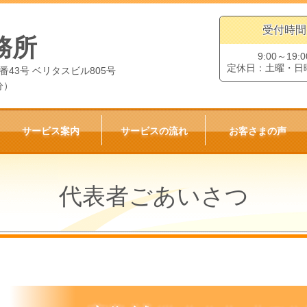
受付時間
務所
9:00～19:0
定休日：土曜・日
番43号 ベリタスビル805号
分）
サービス案内
サービスの流れ
お客さまの声
代表者ごあいさつ